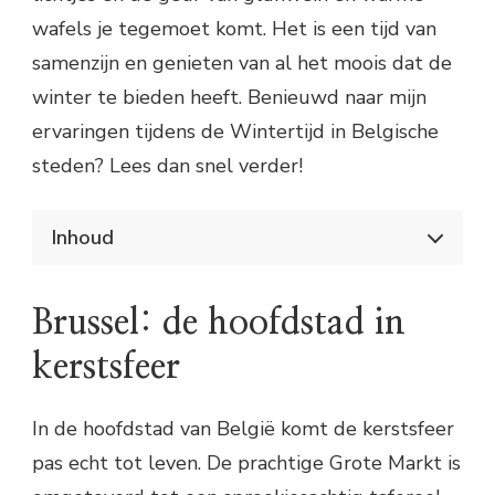
wafels je tegemoet komt. Het is een tijd van
samenzijn en genieten van al het moois dat de
winter te bieden heeft. Benieuwd naar mijn
ervaringen tijdens de Wintertijd in Belgische
steden? Lees dan snel verder!
Inhoud
Ervaar de magische sfeer van de Wintertijd in
Belgische steden
Brussel: de hoofdstad in
Brussel: de hoofdstad in kerstsfeer
Tips voor een bezoek aan Brussel
kerstsfeer
tijdens de Wintertijd:
Antwerpen: winterwonderland aan de
Schelde
In de hoofdstad van België komt de kerstsfeer
Hoogtepunten van de Wintertijd in
pas echt tot leven. De prachtige Grote Markt is
Antwerpen:
Gent: de historische stad in kerstsferen