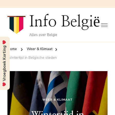
Info België
Alles over Belgie
Vroegboek Korting
Home
Weer & Klimaat
Wintertijd in Belgische steden
WEER & KLIMAAT