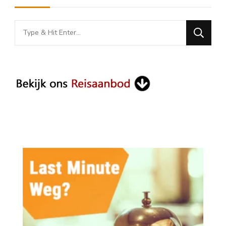
Looking
for
Something?