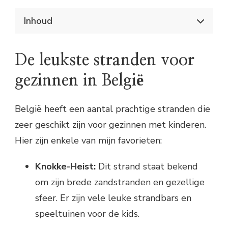
Inhoud
Strandtips voor gezinnen en kinderen in België
De leukste stranden voor gezinnen in
De leukste stranden voor
België
Wat moet je meenemen naar het strand?
gezinnen in België
Activiteiten voor kinderen op het strand
Veiligheidstips voor een dagje aan zee
België heeft een aantal prachtige stranden die
zeer geschikt zijn voor gezinnen met kinderen.
Hier zijn enkele van mijn favorieten:
Knokke-Heist:
Dit strand staat bekend
om zijn brede zandstranden en gezellige
sfeer. Er zijn vele leuke strandbars en
speeltuinen voor de kids.