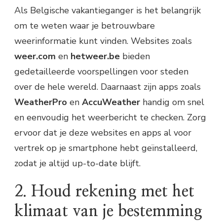
3. Neem altijd een paraplu en
Als Belgische vakantieganger is het belangrijk
zonnebrandcrème mee
om te weten waar je betrouwbare
4. Let op lokale weerwaarschuwingen
weerinformatie kunt vinden. Websites zoals
weer.com
en
hetweer.be
bieden
gedetailleerde voorspellingen voor steden
over de hele wereld. Daarnaast zijn apps zoals
WeatherPro
en
AccuWeather
handig om snel
en eenvoudig het weerbericht te checken. Zorg
ervoor dat je deze websites en apps al voor
vertrek op je smartphone hebt geïnstalleerd,
zodat je altijd up-to-date blijft.
2. Houd rekening met het
klimaat van je bestemming