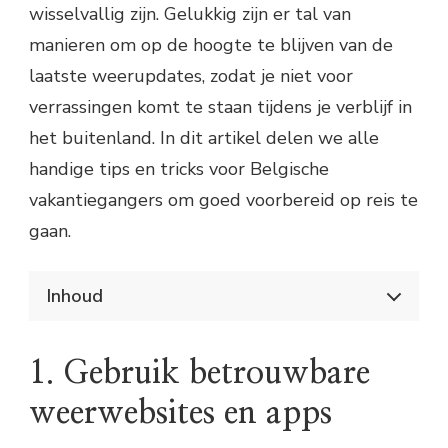
wisselvallig zijn. Gelukkig zijn er tal van
manieren om op de hoogte te blijven van de
laatste weerupdates, zodat je niet voor
verrassingen komt te staan tijdens je verblijf in
het buitenland. In dit artikel delen we alle
handige tips en tricks voor Belgische
vakantiegangers om goed voorbereid op reis te
gaan.
Inhoud
Alles wat je moet weten over weerupdates
voor Belgische vakantiegangers
1. Gebruik betrouwbare
1. Gebruik betrouwbare weerwebsites en
apps
weerwebsites en apps
2. Houd rekening met het klimaat van je
bestemming