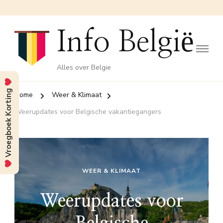
Info België
Alles over Belgie
Vroegboek Korting
Home
Weer & Klimaat
Weerupdates voor Belgische vakantiegangers
WEER & KLIMAAT
Weerupdates voor