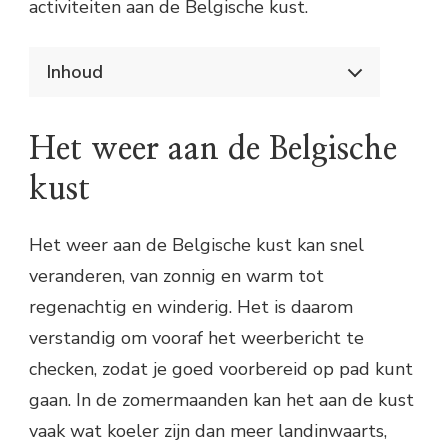
activiteiten aan de Belgische kust.
Inhoud
Kustweer en activiteiten plannen in België
Het weer aan de Belgische kust
Het weer aan de Belgische
Zomerse activiteiten
Herfst- en winteractiviteiten
kust
Activiteiten plannen
Het weer aan de Belgische kust kan snel
veranderen, van zonnig en warm tot
regenachtig en winderig. Het is daarom
verstandig om vooraf het weerbericht te
checken, zodat je goed voorbereid op pad kunt
gaan. In de zomermaanden kan het aan de kust
vaak wat koeler zijn dan meer landinwaarts,