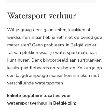
Ontdek de wereld van watersport in België
Watersport verhuur
Watersport verhuur
Watersport lessen
Voordelen van watersport in België
Wil je graag eens gaan zeilen, kajakken of
windsurfen, maar heb je zelf niet de benodigde
materialen? Geen probleem, in België zijn er
tal van plekken waar je watersportmateriaal
kunt huren. Denk bijvoorbeeld aan surfplanken,
kajaks, paddleboards en zeilboten. Zo kun je op
een laagdrempelige manier kennismaken met
verschillende watersporten.
Enkele populaire locaties voor
watersportverhuur in België zijn: