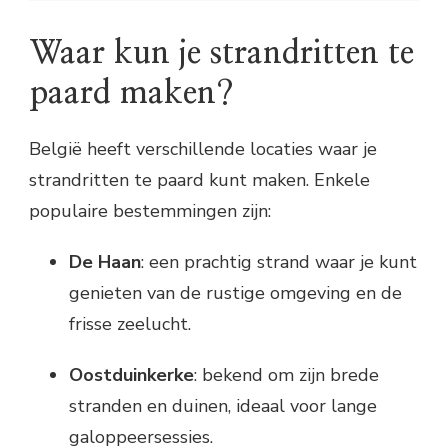
Strandritten te paard in België: een unieke
ervaring
Waar kun je strandritten te
Waar kun je strandritten te paard maken?
Wat kun je verwachten tijdens een
paard maken?
strandrit te paard?
Wat moet je meenemen?
Tips voor een geslaagde strandrit te paard
België heeft verschillende locaties waar je
strandritten te paard kunt maken. Enkele
populaire bestemmingen zijn:
De Haan
: een prachtig strand waar je kunt
genieten van de rustige omgeving en de
frisse zeelucht.
Oostduinkerke
: bekend om zijn brede
stranden en duinen, ideaal voor lange
galoppeersessies.