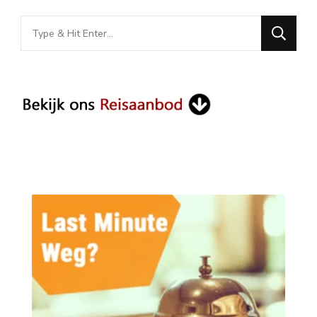
Looking
for
Something?