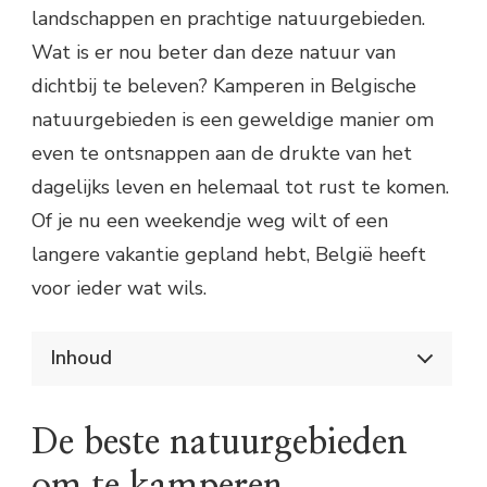
landschappen en prachtige natuurgebieden.
Wat is er nou beter dan deze natuur van
dichtbij te beleven? Kamperen in Belgische
natuurgebieden is een geweldige manier om
even te ontsnappen aan de drukte van het
dagelijks leven en helemaal tot rust te komen.
Of je nu een weekendje weg wilt of een
langere vakantie gepland hebt, België heeft
voor ieder wat wils.
Inhoud
Ontdek de prachtige natuur van België
De beste natuurgebieden om te kamperen
De beste natuurgebieden
Wat heb je nodig voor een kampeertrip?
Praktische tips voor kamperen in België
om te kamperen