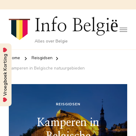
Info België
Alles over Belgie
Vroegboek Korting
Home
Reisgidsen
Kamperen in Belgische natuurgebieden
REISGIDSEN
Kamperen in