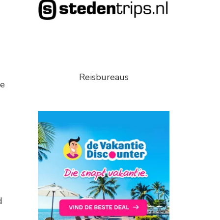
Reisbureaus
de
d