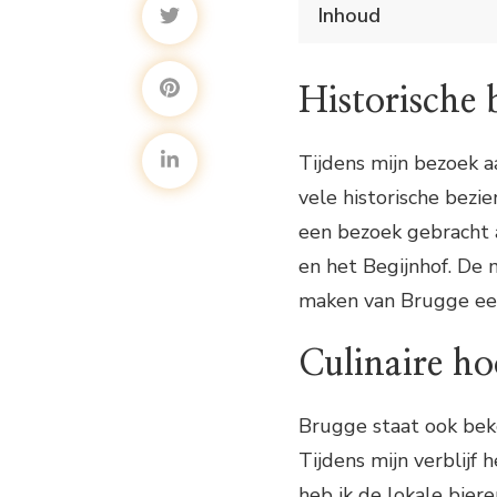
Inhoud
Ontdek de charme v
Historische be
Historische
Culinaire hoogs
Boottocht door
Winkelen in Br
Tijdens mijn bezoek 
Conclusie
vele historische bezi
een bezoek gebracht 
en het Begijnhof. De
maken van Brugge een
Culinaire ho
Brugge staat ook beke
Tijdens mijn verblijf
heb ik de lokale bier