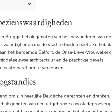
an Brugge
zienswaardigheden
 bezienswaardigheden
tandjes
 de grachten
ugge
aan Brugge heb ik genoten van het bewonderen van de
enswaardigheden die de stad te bieden heeft. Zo heb ik
aan het beroemde Belfort, de Onze-Lieve-Vrouwekerk
 middeleeuwse architectuur en de prachtige gevels
 echte parel om te verkennen.
ogstandjes
nd om zijn heerlijke Belgische gerechten en dranken.
 heb ik genoten van een uitgebreide chocoladeproeverij,
en geproefd in gezellige kroegen en heb ik genoten van