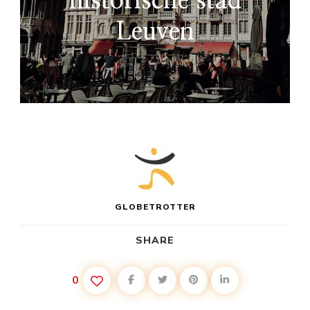
historische stad
Leuven
GLOBETROTTER
SHARE
0