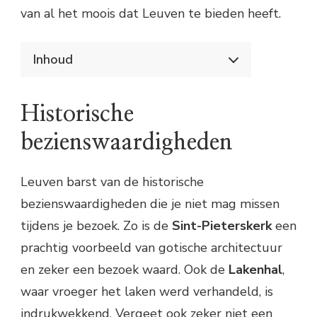
van al het moois dat Leuven te bieden heeft.
Inhoud
Bezoek de historische stad Leuven
Historische bezienswaardigheden
Historische
Markante gebouwen
Gezellige pleinen en terrasjes
bezienswaardigheden
Culinaire hoogstandjes
Praktische informatie
Leuven barst van de historische
bezienswaardigheden die je niet mag missen
tijdens je bezoek. Zo is de
Sint-Pieterskerk
een
prachtig voorbeeld van gotische architectuur
en zeker een bezoek waard. Ook de
Lakenhal
,
waar vroeger het laken werd verhandeld, is
indrukwekkend. Vergeet ook zeker niet een