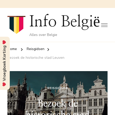
Info België
Alles over Belgie
Vroegboek Korting
Home
Reisgidsen
Bezoek de historische stad Leuven
REISGIDSEN
Bezoek de