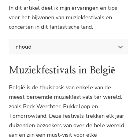
In dit artikel deel ik mijn ervaringen en tips
voor het bijwonen van muziekfestivals en
concerten in dit fantastische land.
Inhoud
Feesten tot de zon opkomt: Muziekfestivals en
concerten in België
Muziekfestivals in België
Muziekfestivals in België
Mijn ervaring met muziekfestivals in
België
België is de thuisbasis van enkele van de
Concerten in België
meest beroemde muziekfestivals ter wereld,
Tips voor het bijwonen van concerten
in België
zoals Rock Werchter, Pukkelpop en
Tomorrowland. Deze festivals trekken elk jaar
duizenden bezoekers van over de hele wereld
aan en zijn een must-visit voor elke