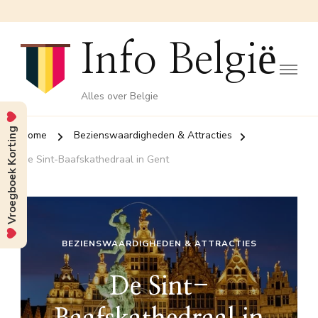
Info België
Alles over Belgie
Vroegboek Korting
Home
Bezienswaardigheden & Attracties
De Sint-Baafskathedraal in Gent
BEZIENSWAARDIGHEDEN & ATTRACTIES
De Sint-