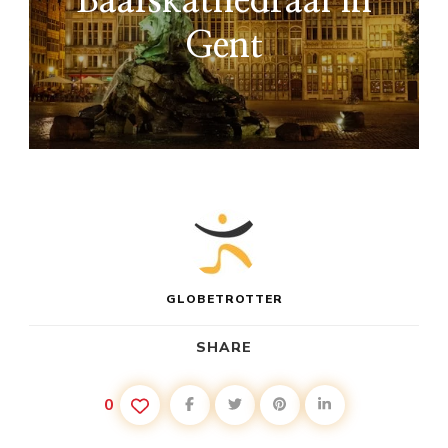
Baafskathedraal in
Gent
GLOBETROTTER
SHARE
0