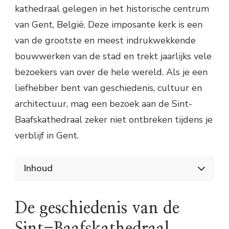
kathedraal gelegen in het historische centrum
van Gent, België. Deze imposante kerk is een
van de grootste en meest indrukwekkende
bouwwerken van de stad en trekt jaarlijks vele
bezoekers van over de hele wereld. Als je een
liefhebber bent van geschiedenis, cultuur en
architectuur, mag een bezoek aan de Sint-
Baafskathedraal zeker niet ontbreken tijdens je
verblijf in Gent.
Inhoud
Een parel in het hart van Gent
De geschiedenis van de Sint-
De geschiedenis van de
Baafskathedraal
Hoogtepunten van de Sint-
Sint-Baafskathedraal