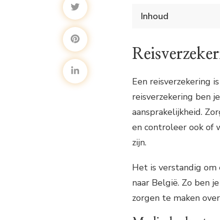
Inhoud
Verzekeringen voor 
Reisverzekerin
Reisverzeker
Medische 
Bagagedie
Annuleringsver
Een reisverzekering i
Tips voor h
reisverzekering ben j
aansprakelijkheid. Zor
en controleer ook of 
zijn.
Het is verstandig om e
naar België. Zo ben j
zorgen te maken over