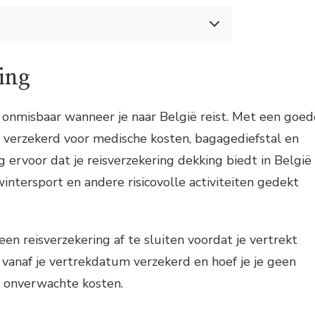
reizen naar België: Wat je moet weten
g
ing
kosten
fstal
zekering
s onmisbaar wanneer je naar België reist. Met een goed
et afsluiten van een annuleringsverzekering:
e verzekerd voor medische kosten, bagagediefstal en
g ervoor dat je reisverzekering dekking biedt in België
wintersport en andere risicovolle activiteiten gedekt
en reisverzekering af te sluiten voordat je vertrekt
e vanaf je vertrekdatum verzekerd en hoef je je geen
 onverwachte kosten.