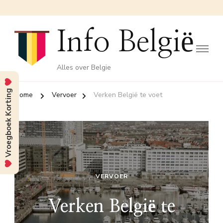
Info België
Alles over Belgie
Vroegboek Korting
Home
Vervoer
Verken België te voet
VERVOER
Verken België te