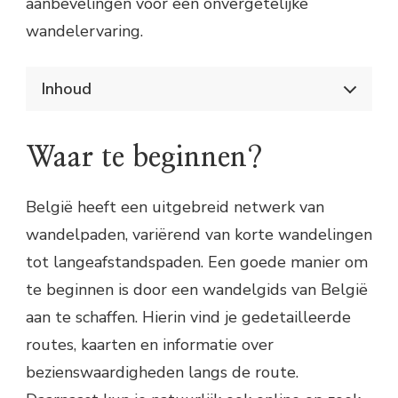
aanbevelingen voor een onvergetelijke
wandelervaring.
Inhoud
Verken België te voet: een avontuurlijke
ervaring
Waar te beginnen?
Waar te beginnen?
Wat neem je mee?
Populaire wandelbestemmingen in België
België heeft een uitgebreid netwerk van
Tips voor een geslaagde wandeltocht
wandelpaden, variërend van korte wandelingen
tot langeafstandspaden. Een goede manier om
te beginnen is door een wandelgids van België
aan te schaffen. Hierin vind je gedetailleerde
routes, kaarten en informatie over
bezienswaardigheden langs de route.