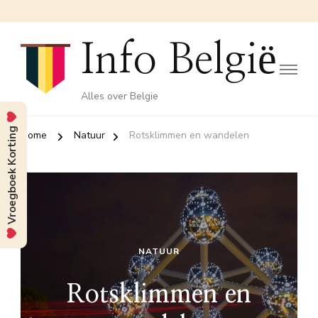
Info België
Alles over Belgie
Vroegboek Korting
Home
Natuur
Rotsklimmen en wandelen
NATUUR
Rotsklimmen en