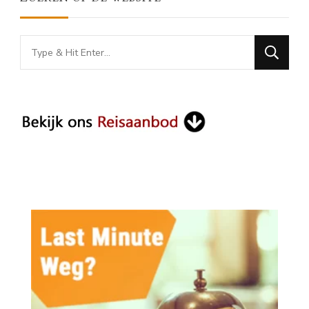
Looking
for
Something?