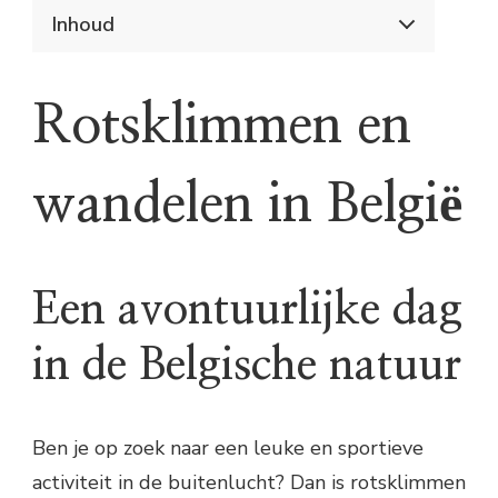
Inhoud
Een avontuurlijke dag in de Belgische natuur
Wat is rotsklimmen?
Rotsklimmen en
Waar kun je rotsklimmen in België?
Wat heb je nodig voor rotsklimmen?
Wandelen door de Belgische natuur
wandelen in België
De voordelen van wandelen
Waar kun je wandelen in België?
Wat heb je nodig voor een wandeling?
Conclusie
Een avontuurlijke dag
in de Belgische natuur
Ben je op zoek naar een leuke en sportieve
activiteit in de buitenlucht? Dan is rotsklimmen