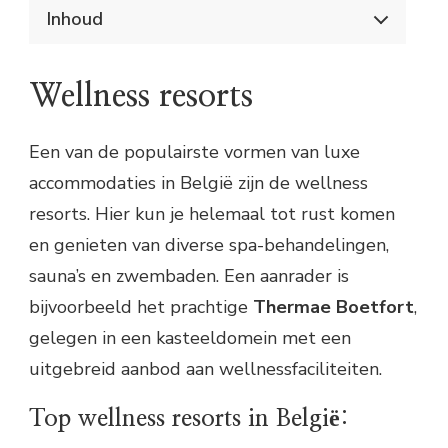
Inhoud
Luxe accommodaties in België
Wellness resorts
Wellness resorts
Top wellness resorts in België:
Wellness hotels
Top wellness hotels in België:
Een van de populairste vormen van luxe
Luxe bed & breakfasts
accommodaties in België zijn de wellness
Top luxe bed & breakfasts in België:
resorts. Hier kun je helemaal tot rust komen
en genieten van diverse spa-behandelingen,
sauna’s en zwembaden. Een aanrader is
bijvoorbeeld het prachtige
Thermae Boetfort
,
gelegen in een kasteeldomein met een
uitgebreid aanbod aan wellnessfaciliteiten.
Top wellness resorts in België: