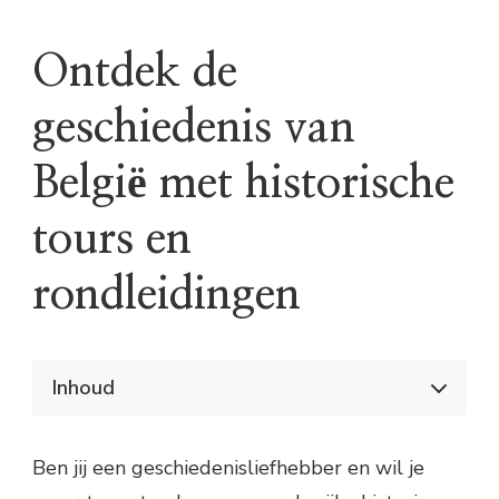
Ontdek de
geschiedenis van
België met historische
tours en
rondleidingen
Inhoud
Ontdek de geschiedenis van België met
historische tours en rondleidingen
Ben jij een geschiedenisliefhebber en wil je
Wat zijn historische tours en
rondleidingen?