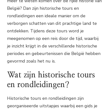
meer te weten komen over de rijke historie van
Soorten historische tours en rondleidingen
België? Dan zijn historische tours en
Populaire historische tours in België
rondleidingen een ideale manier om de
Waarom kiezen voor historische tours en
rondleidingen?
verborgen schatten van dit prachtige land te
Hoe boek je een historische tour?
ontdekken. Tijdens deze tours word je
meegenomen op een reis door de tijd, waarbij
je inzicht krijgt in de verschillende historische
periodes en gebeurtenissen die België hebben
gevormd zoals het nu is.
Wat zijn historische tours
en rondleidingen?
Historische tours en rondleidingen zijn
georganiseerde uitstapjes waarbij een gids je