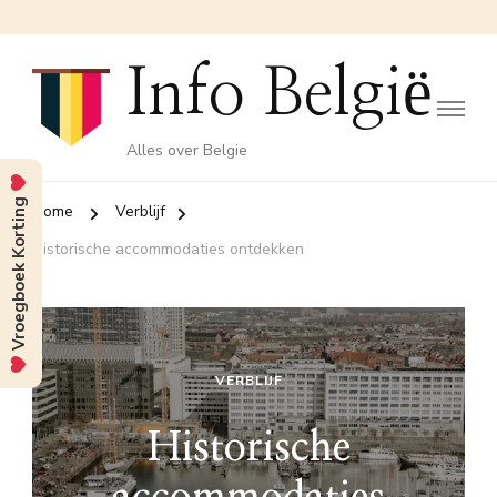
Info België
Alles over Belgie
Vroegboek Korting
Home
Verblijf
Historische accommodaties ontdekken
VERBLIJF
Historische