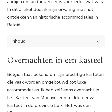
abdijen en landhuizen, er is voor ieder wat wils.
In dit artikel deel ik mijn ervaring met het
ontdekken van historische accommodaties in
België.
Inhoud
Historische accommodaties ontdekken in
België
Overnachten in een kasteel
Overnachten in een kasteel
Praktische informatie:
Verblijven in een herenhuis
België staat bekend om zijn prachtige kastelen,
Praktische informatie:
die vaak worden omgebouwd tot luxe
Logeren in een abdij
Praktische informatie:
accommodaties. Ik heb zelf eens overnacht in
het Kasteel van Modave, een middeleeuws
kasteel in de provincie Luik. Het was een