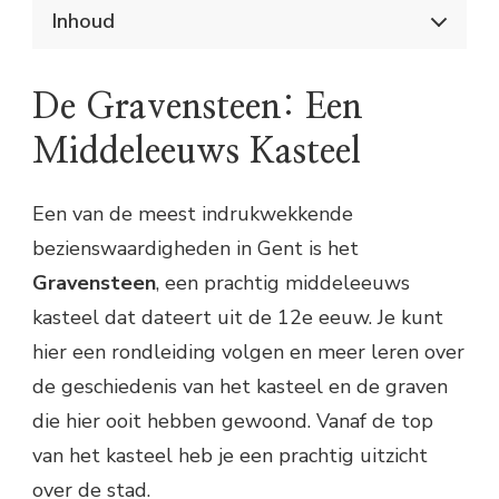
Inhoud
Ontdek Historisch Gent in een Dag
De Gravensteen: Een Middeleeuws
De Gravensteen: Een
Kasteel
De Graslei en Korenlei: Prachtige
Middeleeuws Kasteel
Middeleeuwse Panden
Stadswandeling: Ontdek de Geschiedenis
van Gent
Een van de meest indrukwekkende
Culinair Genieten in Gent
bezienswaardigheden in Gent is het
Praktische Informatie
Gravensteen
, een prachtig middeleeuws
kasteel dat dateert uit de 12e eeuw. Je kunt
hier een rondleiding volgen en meer leren over
de geschiedenis van het kasteel en de graven
die hier ooit hebben gewoond. Vanaf de top
van het kasteel heb je een prachtig uitzicht
over de stad.