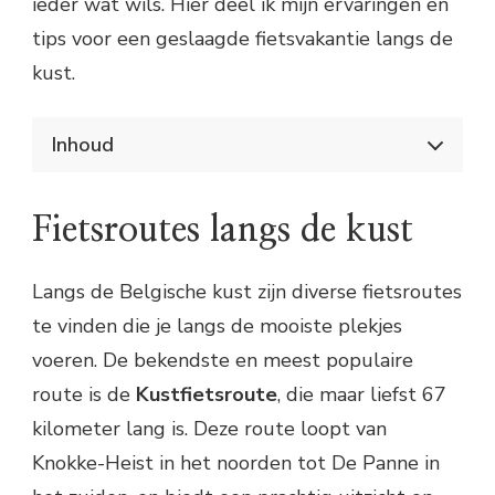
ieder wat wils. Hier deel ik mijn ervaringen en
tips voor een geslaagde fietsvakantie langs de
kust.
Inhoud
Fietsen langs de Belgische kust: een heerlijke
ervaring
Fietsroutes langs de kust
Fietsroutes langs de kust
Fietsverhuur en -informatie
Bezienswaardigheden onderweg
Langs de Belgische kust zijn diverse fietsroutes
Praktische tips voor je fietsvakantie
te vinden die je langs de mooiste plekjes
voeren. De bekendste en meest populaire
route is de
Kustfietsroute
, die maar liefst 67
kilometer lang is. Deze route loopt van
Knokke-Heist in het noorden tot De Panne in