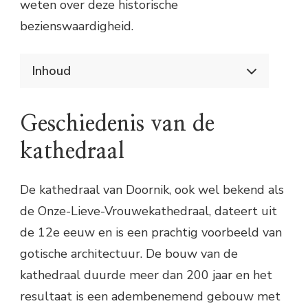
weten over deze historische
bezienswaardigheid.
Inhoud
Ontdek de prachtige kathedraal van Doornik
Geschiedenis van de kathedraal
Geschiedenis van de
Bezienswaardigheden in de kathedraal
Praktische informatie
kathedraal
De kathedraal van Doornik, ook wel bekend als
de Onze-Lieve-Vrouwekathedraal, dateert uit
de 12e eeuw en is een prachtig voorbeeld van
gotische architectuur. De bouw van de
kathedraal duurde meer dan 200 jaar en het
resultaat is een adembenemend gebouw met