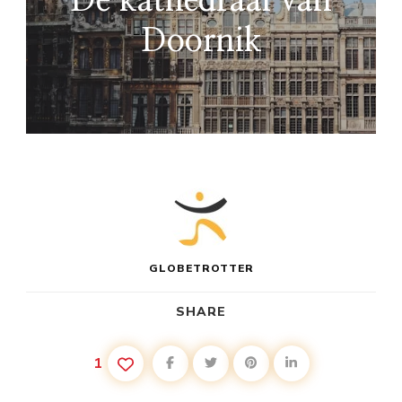
De kathedraal van
Doornik
GLOBETROTTER
SHARE
1