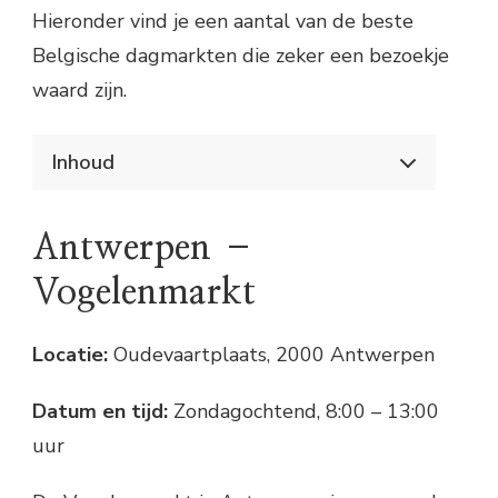
Hieronder vind je een aantal van de beste
Belgische dagmarkten die zeker een bezoekje
waard zijn.
Inhoud
Ontdek de levendige Belgische dagmarkten
Antwerpen – Vogelenmarkt
Antwerpen –
Gent – Vrijdagmarkt
Brussel – Grote Markt
Vogelenmarkt
Praktische tips voor een geslaagd bezoek
Vroeg vertrekken
Locatie:
Oudevaartplaats, 2000 Antwerpen
Neem contant geld mee
Proef lokale lekkernijen
Geniet van de Belgische gastvrijheid
Datum en tijd:
Zondagochtend, 8:00 – 13:00
uur