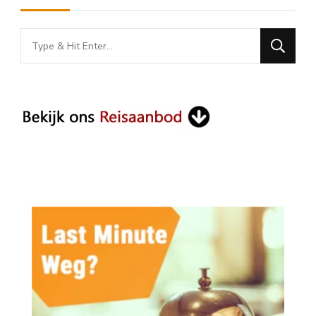
Looking
for
Something?