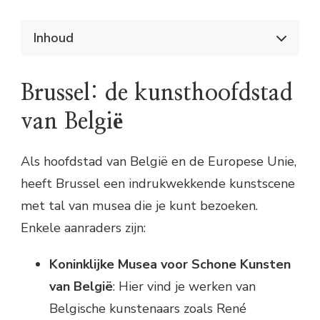
Inhoud
Musea en kunst ontdekken in België
Brussel: de kunsthoofdstad van België
Brussel: de kunsthoofdstad
Antwerpen: de diamant onder de
kunststeden
van België
Gent: de verborgen parel van België
Luik: de creatieve stad van Wallonië
Als hoofdstad van België en de Europese Unie,
heeft Brussel een indrukwekkende kunstscene
met tal van musea die je kunt bezoeken.
Enkele aanraders zijn:
Koninklijke Musea voor Schone Kunsten
van België
: Hier vind je werken van
Belgische kunstenaars zoals René