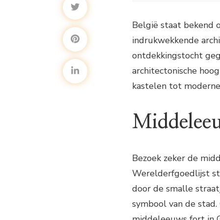
Inleiding
Middeleeuwse prac
België staat bekend o
Belfort van Br
indrukwekkende archit
Gravensteen ka
Art Nouveau pareltj
ontdekkingstocht geg
Horta Museum
architectonische hoo
Modernisme in Brus
kastelen tot moderne
Atomium
Conclusie
Middeleeu
Bezoek zeker de mid
Werelderfgoedlijst s
door de smalle straa
symbool van de stad.
middeleeuws fort in G