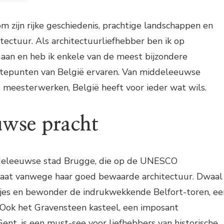
ht
m zijn rijke geschiedenis, prachtige landschappen en
ugge
ectuur. Als architectuurliefhebber ben ik op
steel
es
aan en heb ik enkele van de meest bijzondere
gtepunten van België ervaren. Van middeleeuwse
sel
 meesterwerken, België heeft voor ieder wat wils.
wse pracht
deleeuwse stad Brugge, die op de UNESCO
taat vanwege haar goed bewaarde architectuur. Dwaal
tjes en bewonder de indrukwekkende Belfort-toren, ee
 Ook het Gravensteen kasteel, een imposant
ent, is een must-see voor liefhebbers van historische