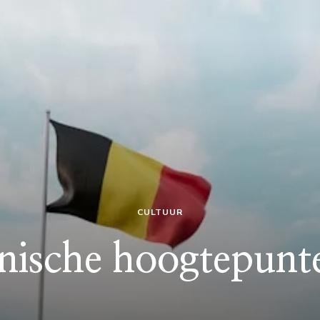
CULTUUR
nische hoogtepunte