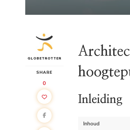
Architec
GLOBETROTTER
hoogtepu
SHARE
0
Inleiding
Inhoud