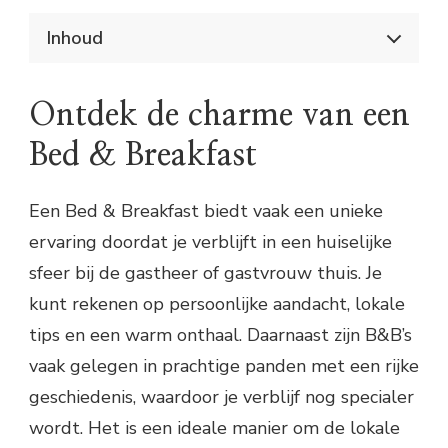
Inhoud
Op ontdekkingstocht naar gezellige B&B’s in
België
Ontdek de charme van een
Ontdek de charme van een Bed &
Breakfast
Bed & Breakfast
Waar vind je gezellige B&B’s in België?
Handige tips voor het vinden van de
perfecte B&B
Een Bed & Breakfast biedt vaak een unieke
Mijn favoriete B&B’s in België
ervaring doordat je verblijft in een huiselijke
Kortom, een verblijf in een Bed &
Breakfast in België is een aanrader voor
sfeer bij de gastheer of gastvrouw thuis. Je
iedereen die op zoek is naar een gezellige
kunt rekenen op persoonlijke aandacht, lokale
en authentieke overnachting. Laat je
verrassen door de gastvrijheid, het comfort
tips en een warm onthaal. Daarnaast zijn B&B’s
en de charme van de vele B&B’s die België
te bieden heeft.
vaak gelegen in prachtige panden met een rijke
geschiedenis, waardoor je verblijf nog specialer
wordt. Het is een ideale manier om de lokale