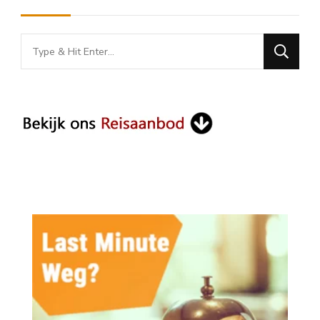
Looking
for
Something?