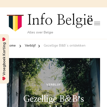
Info België
Alles over Belgie
Vroegboek Korting
Home
Verblijf
Gezellige B&Bʼs ontdekken
VERBLIJF
Gezellige B&Bʼs